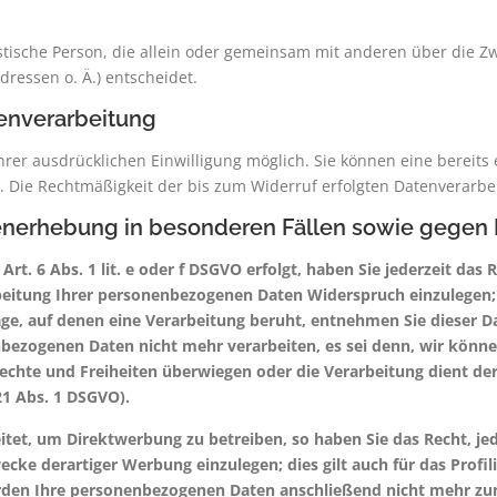
uristische Person, die allein oder gemeinsam mit anderen über die 
ressen o. Ä.) entscheidet.
tenverarbeitung
rer ausdrücklichen Einwilligung möglich. Sie können eine bereits e
ns. Die Rechtmäßigkeit der bis zum Widerruf erfolgten Datenverarb
nerhebung in besonderen Fällen sowie gegen D
. 6 Abs. 1 lit. e oder f DSGVO erfolgt, haben Sie jederzeit das R
beitung Ihrer personenbezogenen Daten Widerspruch einzulegen; 
dlage, auf denen eine Verarbeitung beruht, entnehmen Sie dieser
nbezogenen Daten nicht mehr verarbeiten, es sei denn, wir könn
 Rechte und Freiheiten überwiegen oder die Verarbeitung dient 
1 Abs. 1 DSGVO).
et, um Direktwerbung zu betreiben, so haben Sie das Recht, jed
e derartiger Werbung einzulegen; dies gilt auch für das Profili
erden Ihre personenbezogenen Daten anschließend nicht mehr z