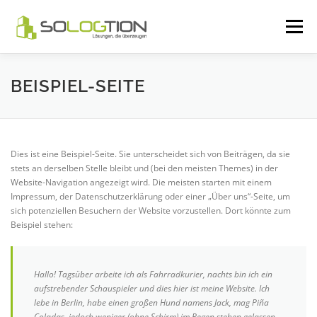
Zum
Inhalt
Menü
springen
FEATURES
ÜBER UNS
SERVICES
BEISPIEL-SEITE
GALERIE
KARRIERE
KONTAKT
Dies ist eine Beispiel-Seite. Sie unterscheidet sich von Beiträgen, da sie
stets an derselben Stelle bleibt und (bei den meisten Themes) in der
Website-Navigation angezeigt wird. Die meisten starten mit einem
Impressum, der Datenschutzerklärung oder einer „Über uns“-Seite, um
sich potenziellen Besuchern der Website vorzustellen. Dort könnte zum
Beispiel stehen:
Hallo! Tagsüber arbeite ich als Fahrradkurier, nachts bin ich ein
aufstrebender Schauspieler und dies hier ist meine Website. Ich
lebe in Berlin, habe einen großen Hund namens Jack, mag Piña
Coladas, jedoch weniger (ohne Schirm) im Regen stehen gelassen